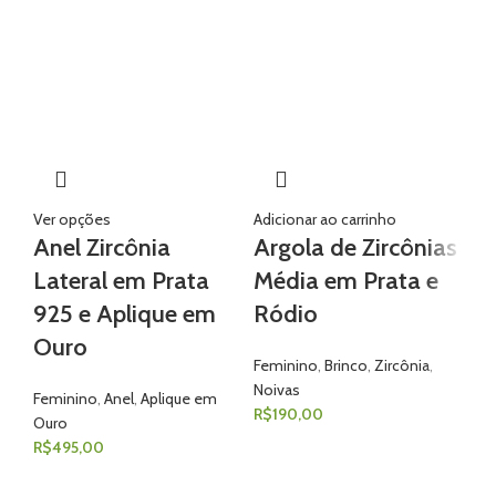
Ver opções
Adicionar ao carrinho
Anel Zircônia
Argola de Zircônias
Adi
Lateral em Prata
Média em Prata e
Br
925 e Aplique em
Ródio
C
Ouro
N
Feminino
,
Brinco
,
Zircônia
,
Noivas
Feminino
,
Anel
,
Aplique em
Fe
R$
190,00
Ouro
R$
R$
495,00