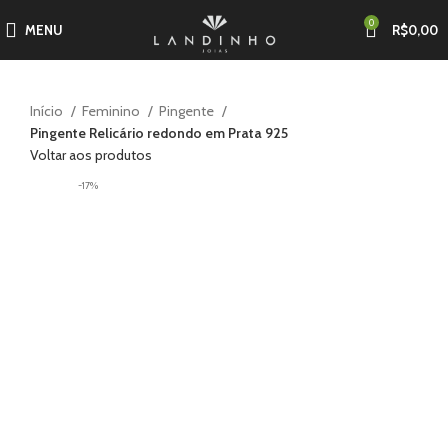
0
MENU
R$
0,00
Início
Feminino
Pingente
Pingente Relicário redondo em Prata 925
Voltar aos produtos
-17%