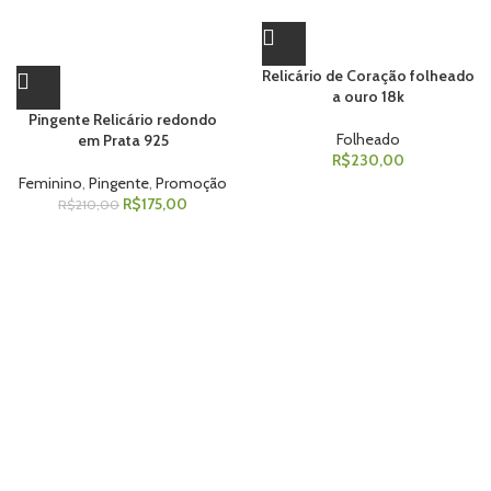
Relicário de Coração folheado
a ouro 18k
Pingente Relicário redondo
Folheado
em Prata 925
R$
230,00
Feminino
,
Pingente
,
Promoção
R$
175,00
R$
210,00