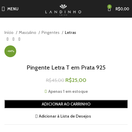
0
MENU
R$
0,00
Início
Masculino
Pingentes
Letras
-44%
Pingente Letra T em Prata 925
R$
25,00
R$
45,00
Apenas 1 em estoque
ADICIONAR AO CARRINHO
Adicionar à Lista de Desejos