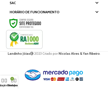
SAC
HORÁRIO DE FUNCIONAMENTO
Landinho Jóias
2023 Criado por
Nícolas Alves & Yan Ribeiro
.
0
sta de Desejos
Loja
Carrinho
Minha conta