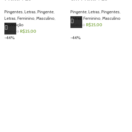
Pingentes
,
Letras
,
Pingente
,
Pingente
,
Letras
,
Pingentes
,
Letras
,
Feminino
,
Masculino
,
Letras
,
Feminino
,
Masculino
Promoção
R$
25,00
R$
45,00
R$
25,00
R$
45,00
-44%
-44%