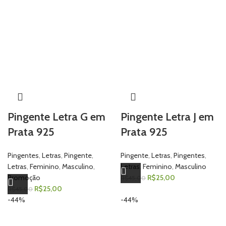
Pingente Letra G em
Pingente Letra J em
Prata 925
Prata 925
Pingentes
,
Letras
,
Pingente
,
Pingente
,
Letras
,
Pingentes
,
Letras
,
Feminino
,
Masculino
,
Letras
,
Feminino
,
Masculino
Promoção
R$
25,00
R$
45,00
R$
25,00
R$
45,00
-44%
-44%