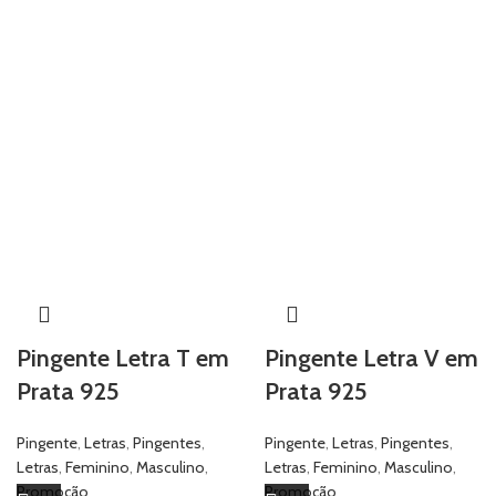
Pingente Letra T em
Pingente Letra V em
Prata 925
Prata 925
Pingente
,
Letras
,
Pingentes
,
Pingente
,
Letras
,
Pingentes
,
Letras
,
Feminino
,
Masculino
,
Letras
,
Feminino
,
Masculino
,
Promoção
Promoção