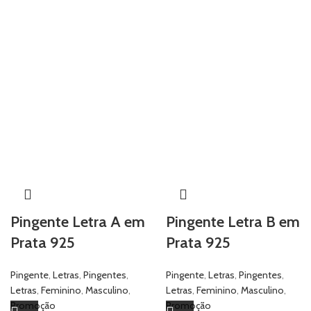
Pingente Letra A em
Pingente Letra B em
Prata 925
Prata 925
Pingente
,
Letras
,
Pingentes
,
Pingente
,
Letras
,
Pingentes
,
Letras
,
Feminino
,
Masculino
,
Letras
,
Feminino
,
Masculino
,
Promoção
Promoção