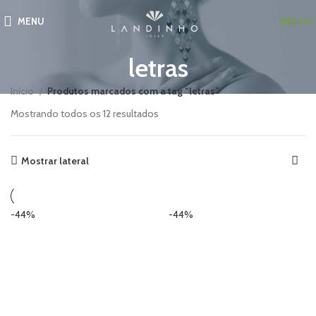
MENU
R$
0,00
letras
Início
Produtos marcados com a tag “letras”
Mostrando todos os 12 resultados
Mostrar lateral
-44%
-44%