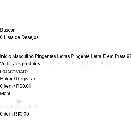
Buscar
0
Lista de Desejos
Início
Masculino
Pingentes
Letras
Pingente Letra E em Prata 9
Voltar aos produtos
-44%
LOJA
CONTATO
Entrar / Registrar
0
item
/
R$
0,00
Menu
0
item
R$
0,00