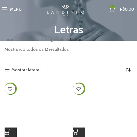
0
MENU
R$
0,00
Letras
Início
Masculino
Pingentes
Letras
Mostrando todos os 12 resultados
Mostrar lateral
-44%
-44%