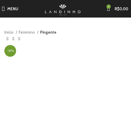
0
MENU
R$
0,00
Início
Feminino
Pingente
-31%