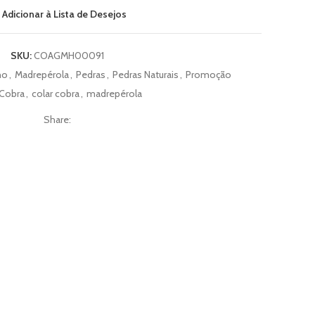
Adicionar à Lista de Desejos
SKU:
COAGMH00091
no
,
Madrepérola
,
Pedras
,
Pedras Naturais
,
Promoção
Cobra
,
colar cobra
,
madrepérola
Share: