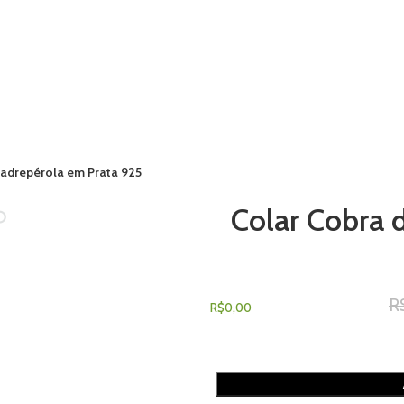
adrepérola em Prata 925
Colar Cobra 
ENTRAR / REGISTRAR
R
0
ITEM
/
R$
0,00
MENU