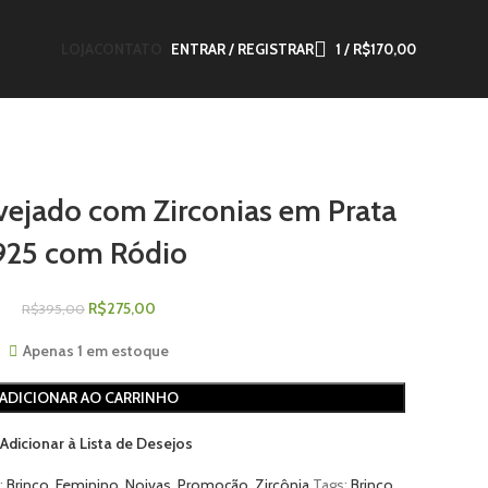
LOJA
CONTATO
ENTRAR / REGISTRAR
1
/
R$
170,00
avejado com Zirconias em Prata
925 com Ródio
R$
275,00
R$
395,00
Apenas 1 em estoque
ADICIONAR AO CARRINHO
Adicionar à Lista de Desejos
:
Brinco
,
Feminino
,
Noivas
,
Promoção
,
Zircônia
Tags:
Brinco