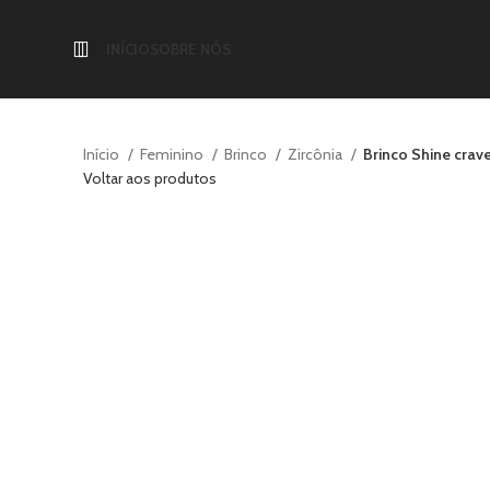
INÍCIO
SOBRE NÓS
Início
Feminino
Brinco
Zircônia
Brinco Shine crav
Voltar aos produtos
-30%