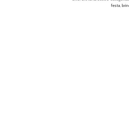
festa
,
bri