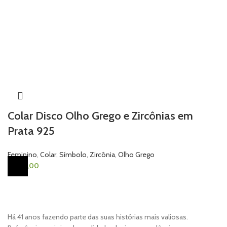
Colar Disco Olho Grego e Zircônias em
Prata 925
Feminino
,
Colar
,
Símbolo
,
Zircônia
,
Olho Grego
R$
170,00
Há 41 anos fazendo parte das suas histórias mais valiosas.