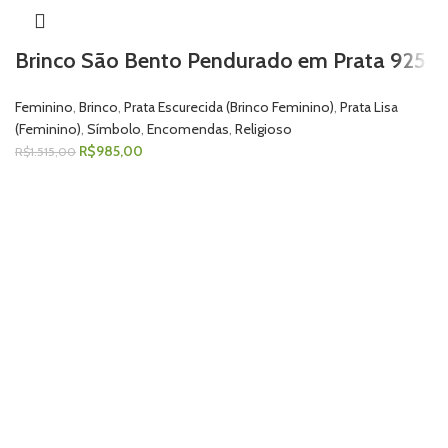
Brinco São Bento Pendurado em Prata 925
Feminino
,
Brinco
,
Prata Escurecida (Brinco Feminino)
,
Prata Lisa
(Feminino)
,
Símbolo
,
Encomendas
,
Religioso
R$
985,00
R$
1.515,00