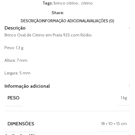
Tags:
brinco citrino
,
citrino
Share:
DESCRIÇÃO
INFORMAÇÃO ADICIONAL
AVALIAÇÕES (0)
Descrição
Brinco Oval de Citrino em Prata 925 com Ródio.
Peso: 1,3 g
Altura: 7 mm
Largura: 5 mm
Informação adicional
PESO
1 kg
DIMENSÕES
18 × 10 × 15 cm