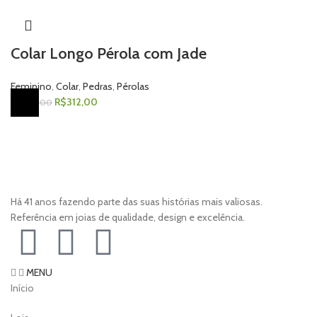
Colar Longo Pérola com Jade
Feminino
,
Colar
,
Pedras
,
Pérolas
R$
312,00
R$
520,00
Há 41 anos fazendo parte das suas histórias mais valiosas.
Referência em joias de qualidade, design e excelência.
MENU
Início