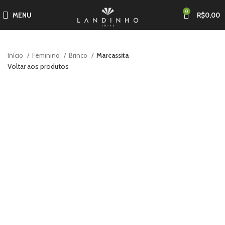
0
MENU
R$
0,00
Início
Feminino
Brinco
Marcassita
Voltar aos produtos
-50%