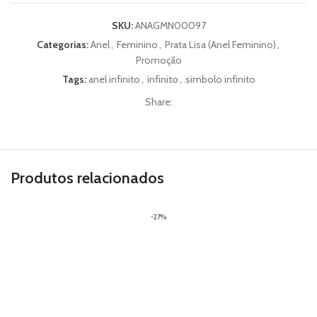
SKU:
ANAGMN00097
Categorias:
Anel
,
Feminino
,
Prata Lisa (Anel Feminino)
,
Promoção
Tags:
anel infinito
,
infinito
,
simbolo infinito
Share:
Produtos relacionados
-27%