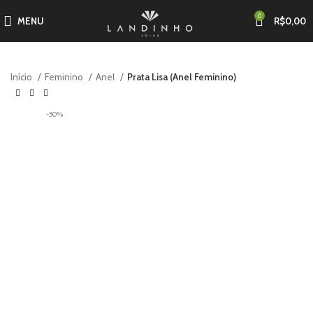
0
MENU
R$
0,00
Início
Feminino
Anel
Prata Lisa (Anel Feminino)
-50%