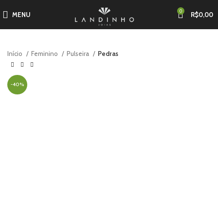
0
MENU
R$
0,00
Início
Feminino
Pulseira
Pedras
-40%