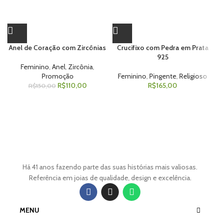
Anel de Coração com Zircônias
Crucifixo com Pedra em Prata
925
Feminino
,
Anel
,
Zircônia
,
Promoção
Feminino
,
Pingente
,
Religioso
R$
110,00
R$
165,00
R$
150,00
Há 41 anos fazendo parte das suas histórias mais valiosas.
Referência em joias de qualidade, design e excelência.
MENU