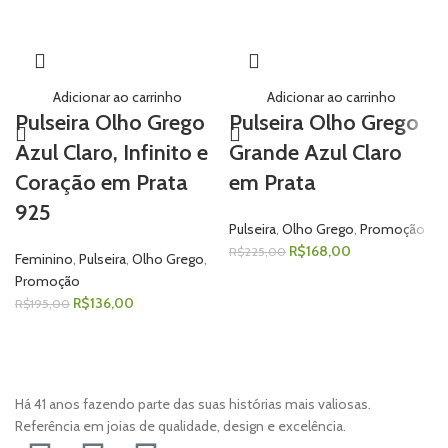
Adicionar ao carrinho
Adicionar ao carrinho
Pulseira Olho Grego
Pulseira Olho Grego
Azul Claro, Infinito e
Grande Azul Claro
Coração em Prata
em Prata
925
Pulseira
,
Olho Grego
,
Promoção
R$
168,00
R$
225,00
Feminino
,
Pulseira
,
Olho Grego
,
Promoção
R$
136,00
R$
195,00
Há 41 anos fazendo parte das suas histórias mais valiosas.
Referência em joias de qualidade, design e excelência.