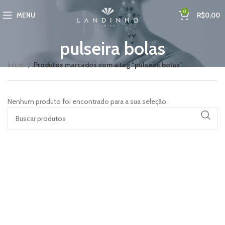
0
MENU
R$
0,00
pulseira bolas
Início
Produtos marcados com a tag “pulseira bolas”
Nenhum produto foi encontrado para a sua seleção.