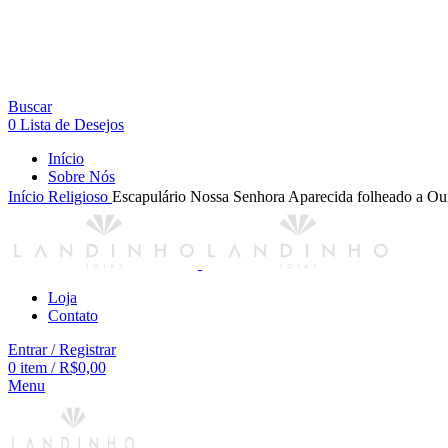
Buscar
0
Lista de Desejos
Início
Sobre Nós
Início
Religioso
Escapulário Nossa Senhora Aparecida folheado a Ou
Loja
Contato
Entrar / Registrar
0
item
/
R$
0,00
Menu