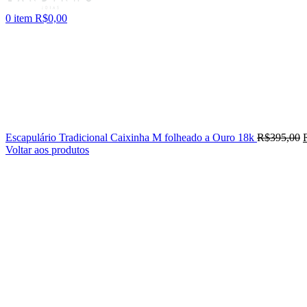
0
item
R$
0,00
Escapulário Tradicional Caixinha M folheado a Ouro 18k
R$
395,00
Voltar aos produtos