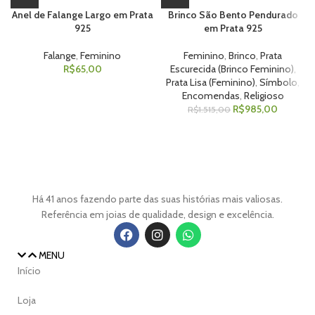
Anel de Falange Largo em Prata
Brinco São Bento Pendurado
925
em Prata 925
Falange
,
Feminino
Feminino
,
Brinco
,
Prata
R$
65,00
Escurecida (Brinco Feminino)
,
Prata Lisa (Feminino)
,
Símbolo
,
Encomendas
,
Religioso
R$
985,00
R$
1.515,00
Há 41 anos fazendo parte das suas histórias mais valiosas.
Referência em joias de qualidade, design e excelência.
MENU
Início
Loja