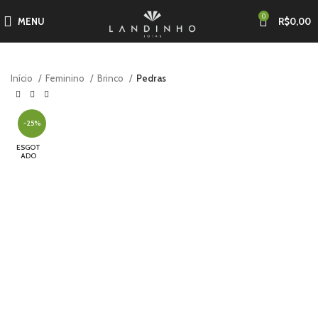
0
MENU
R$
0,00
Início
Feminino
Brinco
Pedras
-25%
ESGOT
ADO