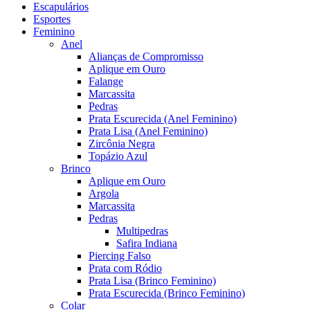
Escapulários
Esportes
Feminino
Anel
Alianças de Compromisso
Aplique em Ouro
Falange
Marcassita
Pedras
Prata Escurecida (Anel Feminino)
Prata Lisa (Anel Feminino)
Zircônia Negra
Topázio Azul
Brinco
Aplique em Ouro
Argola
Marcassita
Pedras
Multipedras
Safira Indiana
Piercing Falso
Prata com Ródio
Prata Lisa (Brinco Feminino)
Prata Escurecida (Brinco Feminino)
Colar