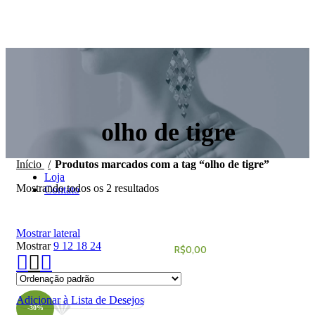
Início
Sobre Nós
olho de tigre
Início
Produtos marcados com a tag “olho de tigre”
Loja
Mostrando todos os 2 resultados
Contato
ENTRAR / REGISTRAR
Mostrar lateral
Mostrar
9
12
18
24
0
ITEM
/
R$
0,00
MENU
Adicionar à Lista de Desejos
-30%