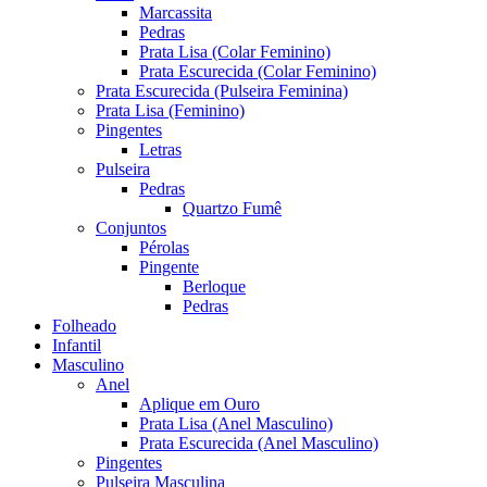
Marcassita
Pedras
Prata Lisa (Colar Feminino)
Prata Escurecida (Colar Feminino)
Prata Escurecida (Pulseira Feminina)
Prata Lisa (Feminino)
Pingentes
Letras
Pulseira
Pedras
Quartzo Fumê
Conjuntos
Pérolas
Pingente
Berloque
Pedras
Folheado
Infantil
Masculino
Anel
Aplique em Ouro
Prata Lisa (Anel Masculino)
Prata Escurecida (Anel Masculino)
Pingentes
Pulseira Masculina