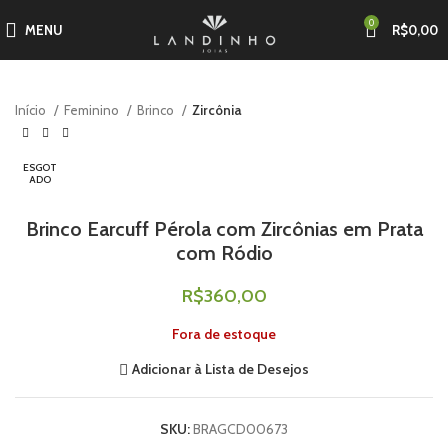
0
MENU
R$
0,00
Início
Feminino
Brinco
Zircônia
ESGOT
ADO
Brinco Earcuff Pérola com Zircônias em Prata
com Ródio
R$
360,00
Fora de estoque
Adicionar à Lista de Desejos
SKU:
BRAGCD00673