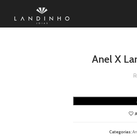
Anel X La
R
A
Categorias:
An