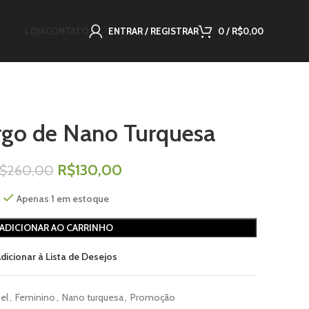
LOJA
CONTATO
ENTRAR / REGISTRAR
0
/
R$
0,00
rgo de Nano Turquesa
R$
130,00
$
260,00
Apenas 1 em estoque
ADICIONAR AO CARRINHO
dicionar à Lista de Desejos
el
,
Feminino
,
Nano turquesa
,
Promoção