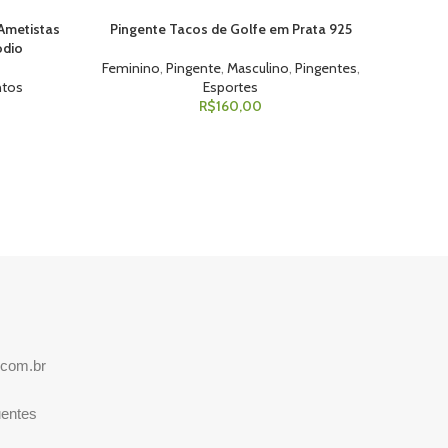
 Ametistas
Pingente Tacos de Golfe em Prata 925
Brinco
ADICIONAR AO CARRINHO
ADICION
ódio
Feminino
,
Pingente
,
Masculino
,
Pingentes
,
Fem
ntos
Esportes
R$
160,00
.com.br
uentes