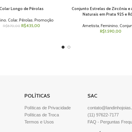
Colar Longo de Pérolas
Conjunto Estrelas de Zircônia e
 AO CARRINHO
ADICIONAR AO CARRINHO
Naturais em Prata 925 e R
ino
,
Colar
,
Pérolas
,
Promoção
R$
435,00
Ametista
,
Feminino
,
Conju
R$
870,00
R$
1.590,00
POLÍTICAS
SAC
Políticas de Privacidade
contato@landinhojoias
Políticas de Troca
(11) 97622-7177
Termos e Usos
FAQ - Perguntas Freq