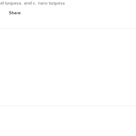
el turquesa
,
anel x
,
nano turquesa
Share: