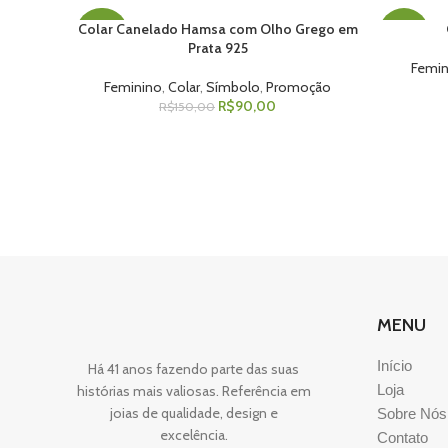
Colar Canelado Hamsa com Olho Grego em
ADICIONAR AO CARRINHO
ADICIONAR
-40%
-50%
Prata 925
Femin
Feminino
,
Colar
,
Símbolo
,
Promoção
R$
90,00
R$
150,00
MENU
Início
Há 41 anos fazendo parte das suas
Loja
histórias mais valiosas. Referência em
joias de qualidade, design e
Sobre Nós
excelência.
Contato