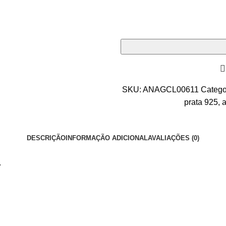
SKU:
ANAGCL00611
Catego
prata 925
,
a
DESCRIÇÃO
INFORMAÇÃO ADICIONAL
AVALIAÇÕES (0)
.