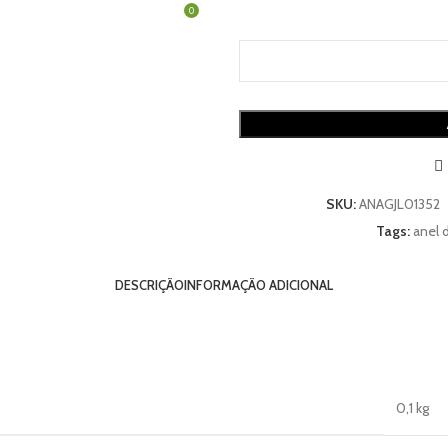
0
R$
0,00
SKU:
ANAGJL01352
Tags:
anel 
DESCRIÇÃO
INFORMAÇÃO ADICIONAL
0,1 kg