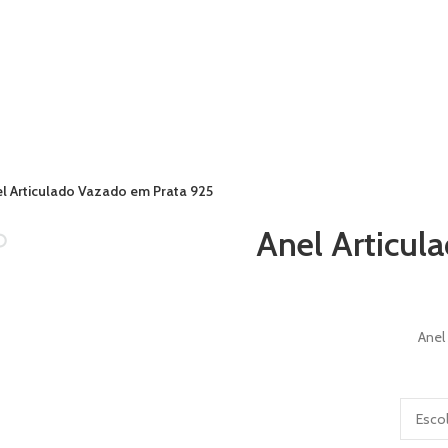
l Articulado Vazado em Prata 925
Anel Articul
ENTRAR / REGISTRAR
Anel
0
/
R$
0,00
MENU