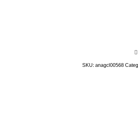
SKU:
anagcl00568
Categ