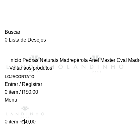
Buscar
0
Lista de Desejos
Início
Pedras Naturais
Madrepérola
Anel Master Oval Madr
Voltar aos produtos
LOJA
CONTATO
Entrar / Registrar
0
item
/
R$
0,00
Menu
0
item
R$
0,00