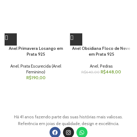
Anel Primavera Losango em
Anel Obsidiana Floco de Neve
Prata 925
em Prata 925
Anel
,
Prata Escurecida (Anel
Anel
,
Pedras
Feminino)
R$
448,00
R$
640,00
R$
190,00
Há 41 anos fazendo parte das suas histórias mais valiosas.
Referência em joias de qualidade, design e excelência.