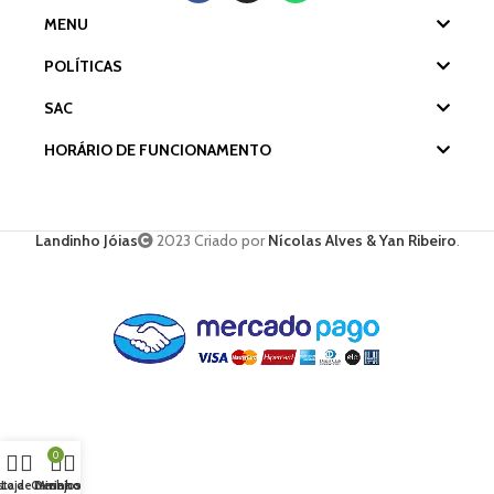
MENU
POLÍTICAS
SAC
HORÁRIO DE FUNCIONAMENTO
Landinho Jóias
2023 Criado por
Nícolas Alves & Yan Ribeiro
.
0
sta de Desejos
Loja
Carrinho
Minha conta