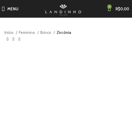
0
MENU
R$
0,00
Início
Feminino
Brinco
Zircônia