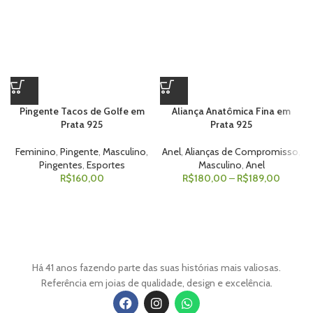
Pingente Tacos de Golfe em
Aliança Anatômica Fina em
Prata 925
Prata 925
Feminino
,
Pingente
,
Masculino
,
Anel
,
Alianças de Compromisso
,
Pingentes
,
Esportes
Masculino
,
Anel
R$
160,00
R$
180,00
–
R$
189,00
Há 41 anos fazendo parte das suas histórias mais valiosas.
Referência em joias de qualidade, design e excelência.