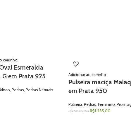
o carrinho
 Oval Esmeralda
Adicionar ao carrinho
a G em Prata 925
Pulseira maciça Malaq
em Prata 950
Brinco
,
Pedras
,
Pedras Naturais
Pulseira
,
Pedras
,
Feminino
,
Promoç
R$
1.235,00
R$
2.065,00