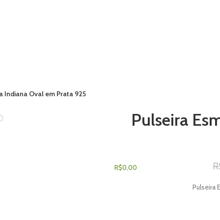
a Indiana Oval em Prata 925
Pulseira Es
ENTRAR / REGISTRAR
R
0
ITEM
/
R$
0,00
Pulseira 
MENU