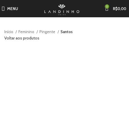
0
MENU
R$
0,00
Início
Feminino
Pingente
Santos
Voltar aos produtos
Esgotado