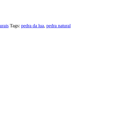
urais
Tags:
pedra da lua
,
pedra natural