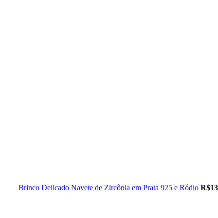
Brinco Delicado Navete de Zircônia em Prata 925 e Ródio
R$
13
Esgotado