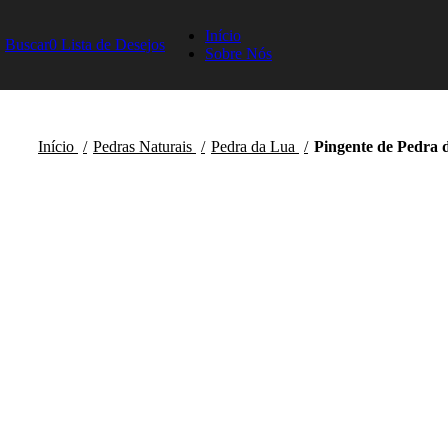
Início
Buscar
0
Lista de Desejos
Sobre Nós
Início
Pedras Naturais
Pedra da Lua
Pingente de Pedra