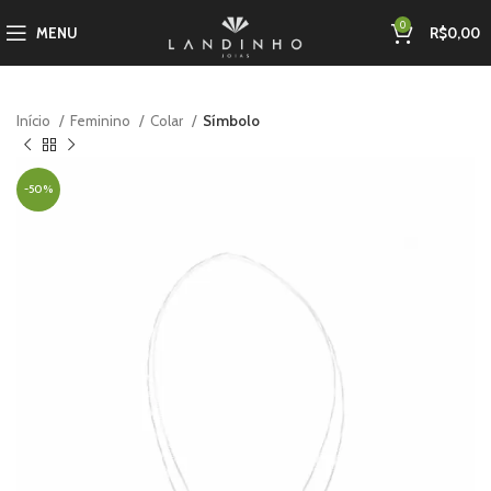
0
MENU
R$
0,00
Início
Feminino
Colar
Símbolo
-50%