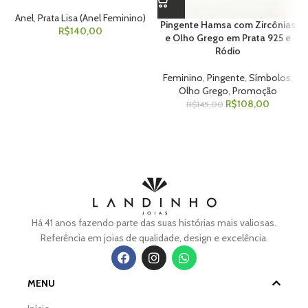
Anel
,
Prata Lisa (Anel Feminino)
Pingente Hamsa com Zircônias
R$
140,00
e Olho Grego em Prata 925 e
Ródio
Feminino
,
Pingente
,
Símbolos
,
Olho Grego
,
Promoção
R$
108,00
R$
145,00
Há 41 anos fazendo parte das suas histórias mais valiosas.
Referência em joias de qualidade, design e excelência.
MENU