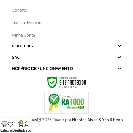
Contato
Lista de Desejos
Minha Conta
POLÍTICAS
SAC
HORÁRIO DE FUNCIONAMENTO
Landinho Jóias
2023 Criado por
Nícolas Alves & Yan Ribeiro
.
0
Lista de Desejos
Loja
Carrinho
Minha conta