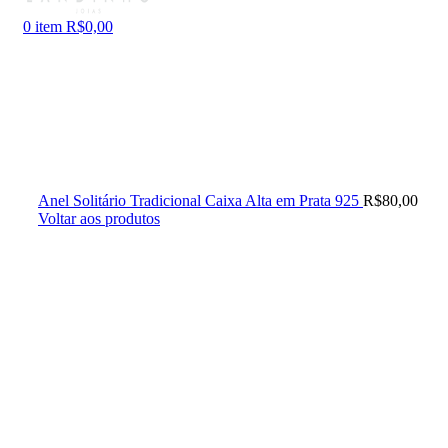
0
item
R$
0,00
Anel Solitário Tradicional Caixa Alta em Prata 925
R$
80,00
Voltar aos produtos