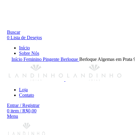
Buscar
0
Lista de Desejos
Início
Sobre Nós
Início
Feminino
Pingente
Berloque
Berloque Algemas em Prata 
Loja
Contato
Entrar / Registrar
0
item
/
R$
0,00
Menu