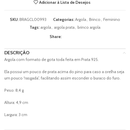
Adicionar à Lista de Desejos
SKU:
BRAGCL00993
Categorias:
Argola
,
Brinco
,
Feminino
Tags:
argola
,
argola prata
,
brinco argola
Share:
DESCRIÇÃO
Argola com formato de gota toda feita em Prata 925.
Ela possui um pouco de prata acima do pino para caso a orelha seja
um pouco “rasgada”, facilitando assim esconder o buraco do furo.
Peso: 8,4 g
Altura: 4,9 cm
Largura: 3 cm