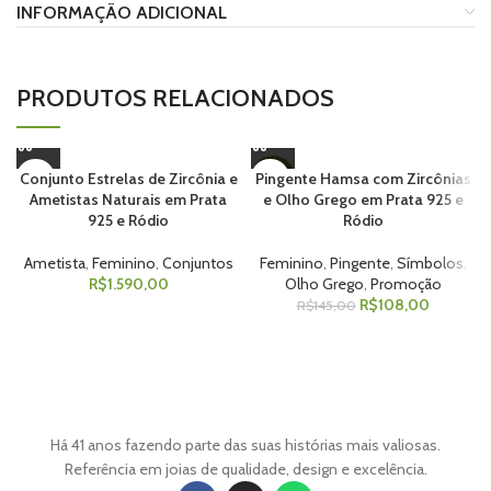
INFORMAÇÃO ADICIONAL
PRODUTOS RELACIONADOS
Conjunto Estrelas de Zircônia e
Pingente Hamsa com Zircônias
-26%
Ametistas Naturais em Prata
e Olho Grego em Prata 925 e
925 e Ródio
Ródio
Ametista
,
Feminino
,
Conjuntos
Feminino
,
Pingente
,
Símbolos
,
R$
1.590,00
Olho Grego
,
Promoção
R$
108,00
R$
145,00
Há 41 anos fazendo parte das suas histórias mais valiosas.
Referência em joias de qualidade, design e excelência.