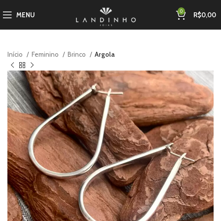
0
MENU
R$
0,00
Início
Feminino
Brinco
Argola