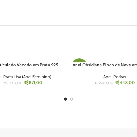
rticulado Vazado em Prata 925
Anel Obsidiana Floco de Neve em
ES
VER OPÇÕES
-30%
l
,
Prata Lisa (Anel Feminino)
Anel
,
Pedras
R$
871,00
R$
448,00
R$
1.340,00
R$
640,00