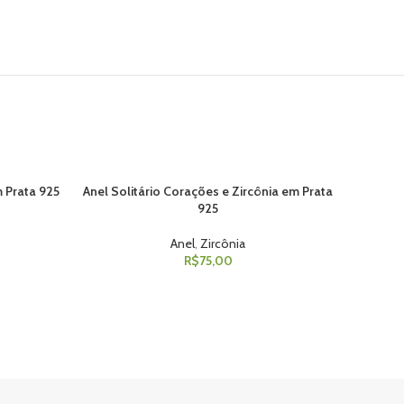
 Prata 925
Anel Solitário Corações e Zircônia em Prata
Anel Gr
VER OPÇÕES
VER OPÇ
925
Anel
,
Zircônia
R$
75,00