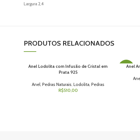
Largura 2,4
PRODUTOS RELACIONADOS
Anel Lodolita com Infusão de Cristal em
Anel A
VER OPÇÕES
VER OPÇÕ
-35%
Prata 925
Ane
Anel
,
Pedras Naturais
,
Lodolita
,
Pedras
R$
510,00