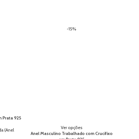
-15%
 Prata 925
Ver opções
da (Anel
Anel Masculino Trabalhado com Crucifixo
Corr