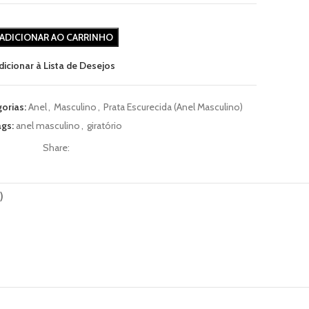
ADICIONAR AO CARRINHO
dicionar à Lista de Desejos
orias:
Anel
,
Masculino
,
Prata Escurecida (Anel Masculino)
gs:
anel masculino
,
giratório
Share:
)