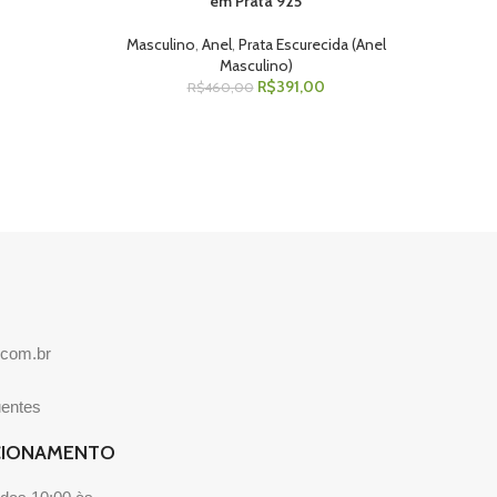
em Prata 925
Masculino
,
Anel
,
Prata Escurecida (Anel
Masculino)
R$
391,00
R$
460,00
.com.br
uentes
CIONAMENTO