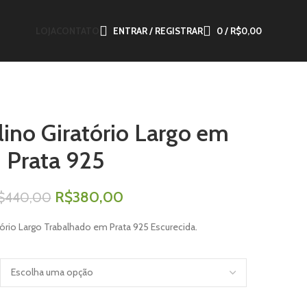
LOJA
CONTATO
ENTRAR / REGISTRAR
0
/
R$
0,00
ino Giratório Largo em
Prata 925
R$
380,00
$
440,00
tório Largo Trabalhado em Prata 925 Escurecida.