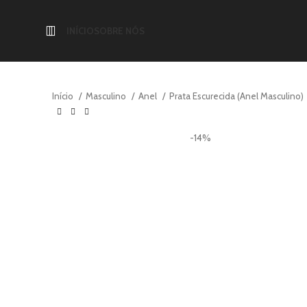
INÍCIO
SOBRE NÓS
Início
Masculino
Anel
Prata Escurecida (Anel Masculino)
-14%