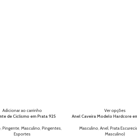
Adicionar ao carrinho
Ver opções
nte de Ciclismo em Prata 925
Anel Caveira Modelo Hardcore em
o
,
Pingente
,
Masculino
,
Pingentes
,
Masculino
,
Anel
,
Prata Escureci
Esportes
Masculino)