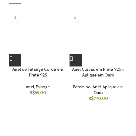
Anel de Falange Coroa em
Anel Curvas em Prata 925 e
Prata 925
Aplique em Ouro
A
Anel
,
Falange
Feminino
,
Anel
,
Aplique em
R$
55,00
Ouro
R$
770,00