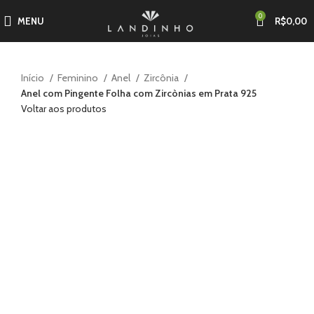
0
MENU
R$
0,00
Início
Feminino
Anel
Zircônia
Anel com Pingente Folha com Zircònias em Prata 925
Voltar aos produtos