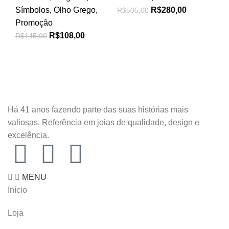
Fe
Símbolos
,
Olho Grego
,
R$
280,00
R$
505,00
(F
Promoção
En
R$
108,00
R$
145,00
R$
Há 41 anos fazendo parte das suas histórias mais
valiosas. Referência em joias de qualidade, design e
excelência.
MENU
Início
Loja