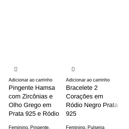
Adicionar ao carrinho
Adicionar ao carrinho
Ad
Pingente Hamsa
Bracelete 2
B
com Zircônias e
Corações em
P
Olho Grego em
Ródio Negro Prata
P
Prata 925 e Ródio
925
Fe
Es
Feminino
,
Pingente
,
Feminino
,
Pulseira