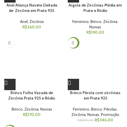
Anel Aliança Navete Deitada
Argola de Zircônias Média em
de Zircônia em Prata 925
Prata e Ródio
Anel
,
Zircônia
Feminino
,
Brinco
,
Zircônia
,
R$
260,00
Noivas
R$
190,00
-30%
Brinco Folha Vazada de
Brinco Pérola com zircônias
Zircônia Prata 925 e Ródio
em Prata 925
Brinco
,
Zircônia
,
Noivas
Feminino
,
Brinco
,
Pérolas
,
R$
170,00
Zircônia
,
Noivas
,
Promoção
R$
346,00
R$
495,00