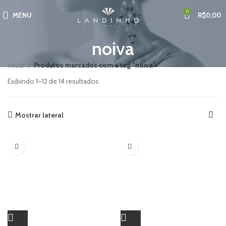
0
MENU
R$
0,00
noiva
Início
Produtos marcados com a tag “noiva”
Exibindo 1–12 de 14 resultados
Mostrar lateral