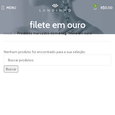
0
MENU
R$
0,00
filete em ouro
Início
Produtos marcados com a tag “filete em ouro”
Nenhum produto foi encontrado para a sua seleção.
Buscar