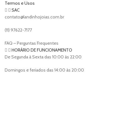
Termos e Usos
SAC
contato@landinhojoias.com.br
(11) 97622-7177
FAQ – Perguntas Frequentes
HORÁRIO DE FUNCIONAMENTO
De Segunda à Sexta das 10:00 às 22:00
Domingos e feriados das 14:00 às 20:00
Landinho Jóias
2023 Criado por
Nícolas Alves & Yan Ribeiro
.