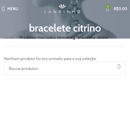
0
MENU
R$
0,00
bracelete citrino
Início
Produtos marcados com a tag “bracelete citrino”
Nenhum produto foi encontrado para a sua seleção.