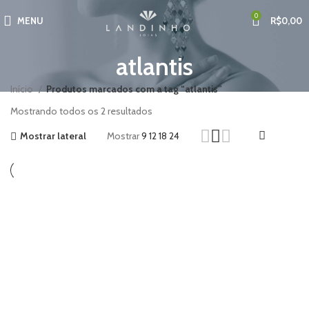
0
MENU
R$
0,00
atlantis
Início
Produtos marcados com a tag “atlantis”
Mostrando todos os 2 resultados
Mostrar lateral
Mostrar
9
12
18
24