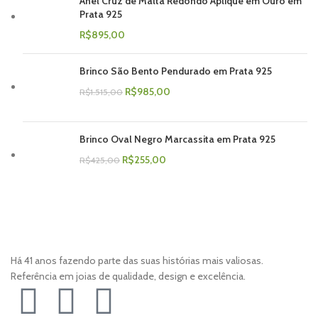
Anel Cruz de Malta Redondo Aplique em Ouro em
Prata 925
R$
895,00
Brinco São Bento Pendurado em Prata 925
R$
985,00
R$
1.515,00
Brinco Oval Negro Marcassita em Prata 925
R$
255,00
R$
425,00
Há 41 anos fazendo parte das suas histórias mais valiosas.
Referência em joias de qualidade, design e excelência.