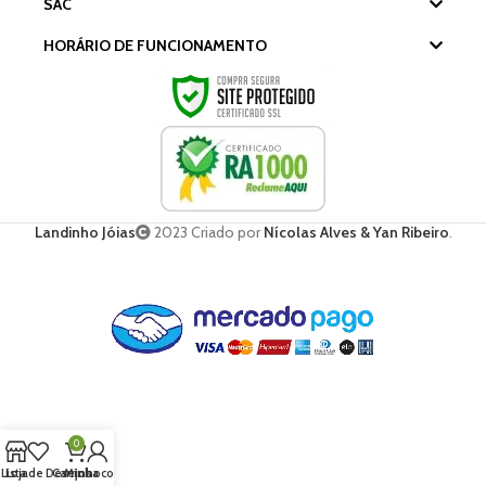
SAC
HORÁRIO DE FUNCIONAMENTO
Landinho Jóias
2023 Criado por
Nícolas Alves & Yan Ribeiro
.
0
Lista de Desejos
Loja
Carrinho
Minha conta