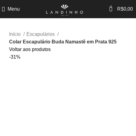
0
Menu
R$
0,00
Início
Escapulários
Colar Escapulário Buda Namastê em Prata 925
Voltar aos produtos
-31%