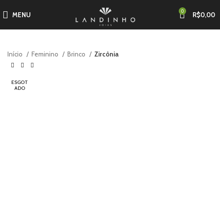
0
MENU
R$
0,00
Início
Feminino
Brinco
Zircônia
ESGOT
ADO