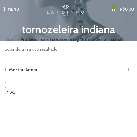
0
MENU
R$
0,00
tornozeleira indiana
Início
Produtos marcados com a tag “tornozeleira indiana”
Exibindo um único resultado
Mostrar lateral
-36%