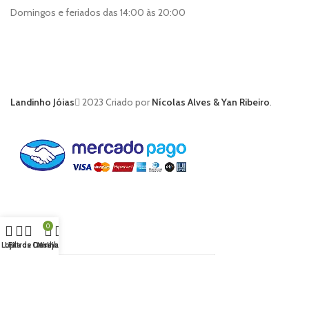
Domingos e feriados das 14:00 às 20:00
Landinho Jóias
2023 Criado por
Nícolas Alves & Yan Ribeiro
.
0
Loja
Lista de Desejos
Filtros
Carrinho
Minha conta
Buscar