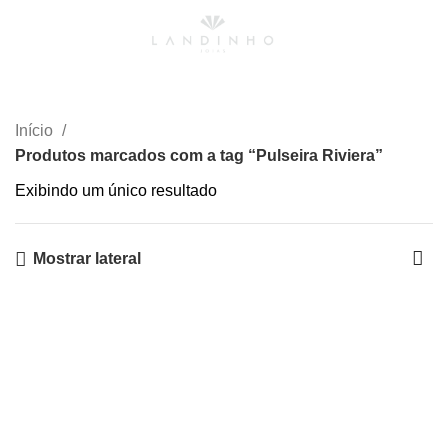
0
Menu
R$
0,00
Pulseira Riviera
Início
Produtos marcados com a tag “Pulseira Riviera”
Exibindo um único resultado
Mostrar lateral
-50%