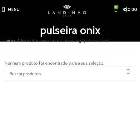
0
MENU
R$
0,00
pulseira onix
Início
Produtos marcados com a tag “pulseira onix”
Nenhum produto foi encontrado para a sua seleção.