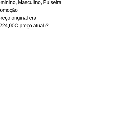
minino
,
Masculino
,
Pulseira
romoção
reço original era:
224,00
O preço atual é: