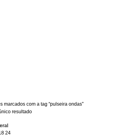
s marcados com a tag “pulseira ondas”
único resultado
eral
18
24