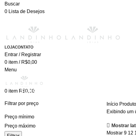
Buscar
0
Lista de Desejos
LOJA
CONTATO
Entrar / Registrar
0
item
/
R$
0,00
Menu
pulseira ondas
0
item
R$
0,00
Filtrar por preço
Início
Produto
Exibindo um 
Preço mínimo
Mostrar lat
Preço máximo
Mostrar
9
12
Filtrar