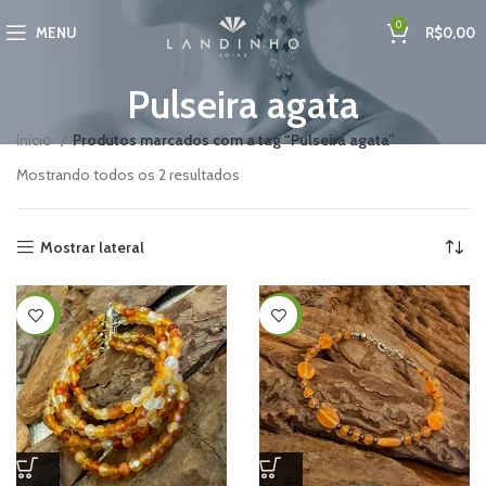
0
MENU
R$
0,00
Pulseira agata
Início
Produtos marcados com a tag “Pulseira agata”
Mostrando todos os 2 resultados
Mostrar lateral
-40%
-50%