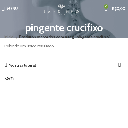
0
MENU
R$
0,00
pingente crucifixo
Início
Produtos marcados com a tag “pingente crucifixo”
Exibindo um único resultado
Mostrar lateral
-26%